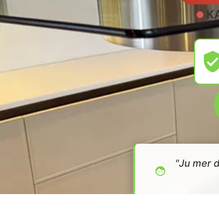
K
"Ju mer d