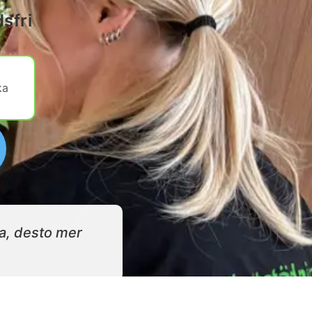
sfri
ka
ma, desto mer