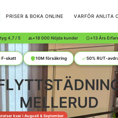
PRISER & BOKA ONLINE
VARFÖR ANLITA 
tyg 4,7 / 5
+18 000 Nöjda kunder
+13 Års Erfar
F-skatt
10M försäkring
50% RUT-avdr
FLYTTSTÄDNIN
MELLERUD
 platser kvar i Augusti & September