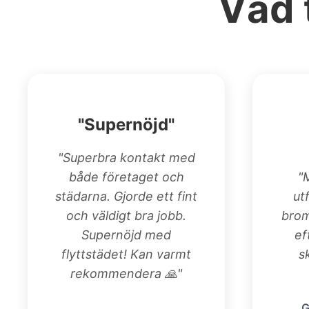
Vad 
"Supernöjd"
"Superbra kontakt med
både företaget och
"
städarna. Gjorde ett fint
ut
och väldigt bra jobb.
bro
Supernöjd med
ef
flyttstädet! Kan varmt
s
rekommendera 🙏"
G