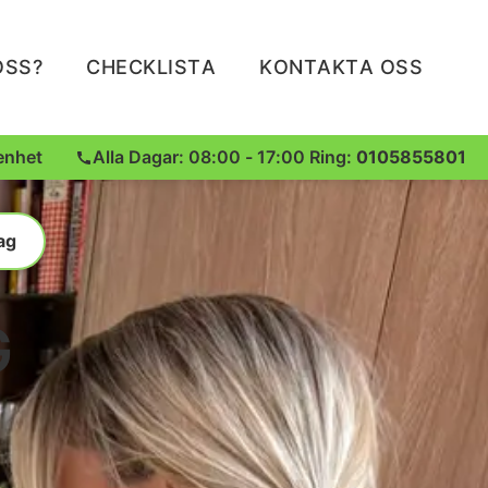
OSS?
CHECKLISTA
KONTAKTA OSS
enhet
Alla Dagar: 08:00 - 17:00 Ring:
0105855801
ag
G