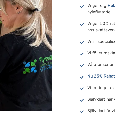
Vi ger dig
Hel
nyinflyttade.
Vi ger 50% ru
hos skatteverk
Vi är speciali
Vi följer mäkla
Våra priser är
Nu 25% Rabat
Vi tar inget e
Självklart har 
Självklart är v