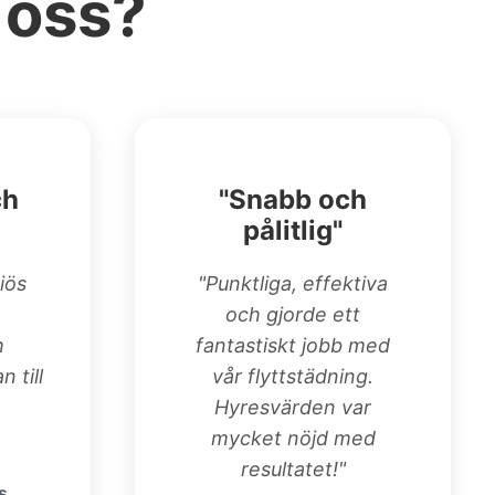
 oss?
ch
"Snabb och
pålitlig"
iös
"Punktliga, effektiva
och gjorde ett
h
fantastiskt jobb med
n till
vår flyttstädning.
Hyresvärden var
mycket nöjd med
resultatet!"
s