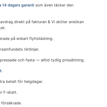
a 14 dagars garanti
som även täcker den
tavdrag direkt på fakturan & Vi sköter ansökan
et.
serade på enbart flyttstädning.
rsamfundets riktlinjer.
 pressade och fasta — alltid tydlig prissättning.
t.
xtra betalt för helgdagar.
vi F-skatt.
i försäkrade.