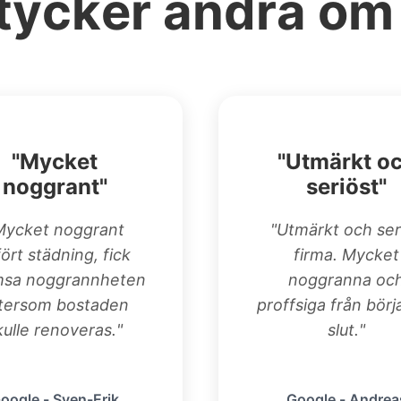
tycker andra om
"Mycket
"Utmärkt o
noggrant"
seriöst"
Mycket noggrant
"Utmärkt och ser
fört städning, fick
firma. Mycket
msa noggrannheten
noggranna oc
tersom bostaden
proffsiga från börja
kulle renoveras."
slut."
oogle - Sven-Erik
Google - Andrea