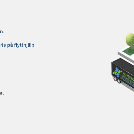
n.
is på flytthjälp
r.