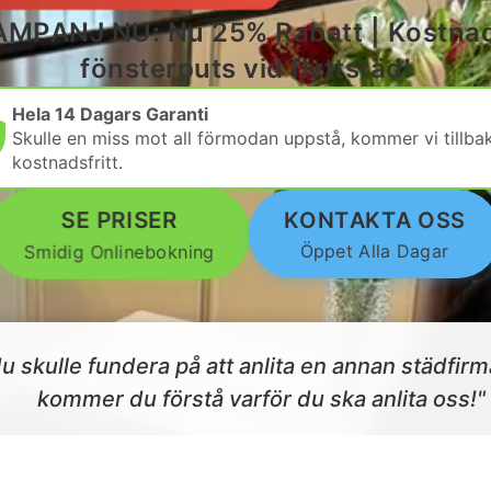
AMPANJ NU: Nu 25% Rabatt | Kostnad
fönsterputs vid flyttstäd!
Hela 14 Dagars Garanti
Skulle en miss mot all förmodan uppstå, kommer vi tillba
kostnadsfritt.
SE PRISER
KONTAKTA OSS
Öppet Alla Dagar
Smidig Onlinebokning
u skulle fundera på att anlita en annan städfir
kommer du förstå varför du ska anlita oss!"